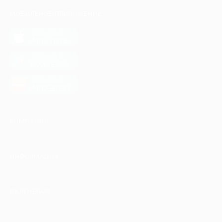
МОБИЛЬНОЕ ПРИЛОЖЕНИЕ
загрузить в
App Store
загрузить в
Google Play
загрузить в
AppGallery
КОМПАНИЯ
ИНФОРМАЦИЯ
ПАРТНЕРАМ