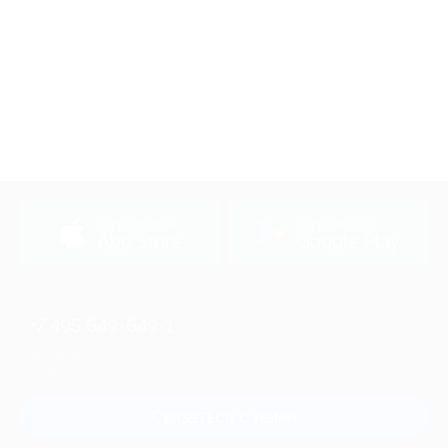
загрузить в
загрузить в
App Store
Google Play
+7 495 649-649-1
Для звонка из Москвы
и регионов России
Связаться с нами