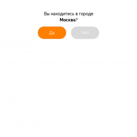
нцерты – это приличные затраты для личного бюджета. Но только не с купона
актеров, музыкантов станет доступным для каждого желающего.
Вы находитесь в городе
Москва
?
разна. Поэтому на нашем сайте вы без труда найдете билеты со скидками:
Да
Нет
узыкантов;
мюзиклы и цирковые представления;
ния балетных трупп;
другие незабываемые шоу.
к провести вечер или выходные. Выбирайте понравившееся мероприятие, 
ни на секунду. Истинные поклонники всегда хотят быть рядом с любимыми арт
 выступления;
их акций;
 не оставит равнодушным. С купонами от Биглион вы получите приятные ски
лаждения себе и любимым.