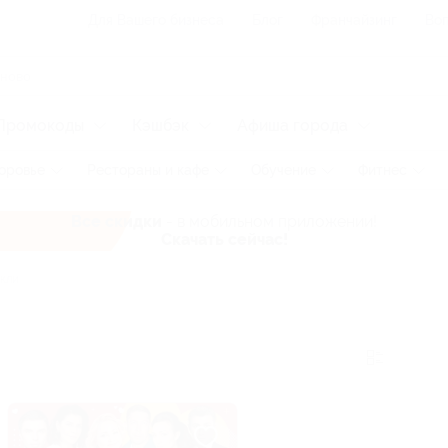
Для Вашего бизнеса
Блог
Франчайзинг
Воп
Промокоды
Кэшбэк
Афиша города
оровье
Рестораны и кафе
Обучение
Фитнес
Все скидки
- в мобильном приложении!
Скачать сейчас!
кли