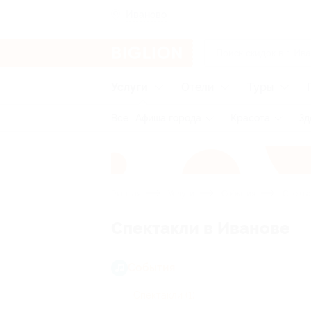
Иваново
Услуги
Отели
Туры
Все
Афиша города
Красота
Зд
Главная
Услуги
События
Спекта
Спектакли в Иванове
События
Спектакли
(1)