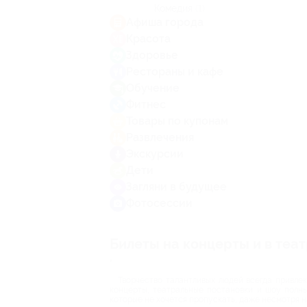
Комедия
(1)
Афиша города
Красота
Здоровье
Рестораны и кафе
Обучение
Фитнес
Товары по купонам
Развлечения
Экскурсии
Дети
Загляни в будущее
Фотосессии
Билеты на концерты и в теа
"
Творчество талантливых людей всегда привле
концерты, театральные постановки и шоу полны
которые не хочется пропускать, даже несмотря н