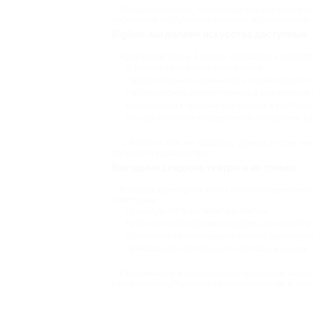
Каждый понимает, что походы в театр или на ко
посещение выступлений любимых исполнителей, 
Biglion: мы делаем искусство доступным
Культурная жизнь в городе насыщена и разнооб
В театры на любимые постановки;
На выступления знаменитых исполнителей и м
На популярные отечественные и зарубежные 
На концерты классической музыки и выступле
На оригинальные танцевальные программы и 
С Биглион вам не придется думать о том, ка
получайте удовольствие.
Выгодные скидки в театры и не только
В городе культурная жизнь не останавливается 
и выгоднее:
Скидки до 50 % на билеты в театры;
Купоны на популярные концерты, спектакли и
Постоянно обновляющийся список действующ
Прекрасное настроение по выгодным ценам.
Современное и классическое искусство никого
своих близких. Подарите незабываемые часы нас
"