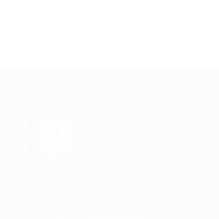
Е ПРИЛОЖЕНИЕ
КОМПАНИЯ
ИНФОР
Как работает Biglion
Вопрос
ть в
Store
Вакансии
Отзывы
ть в
le Play
Блог
ть в
allery
Гарантия, поддержка