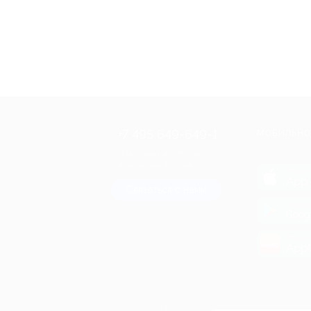
+7 495 649-649-1
МОБИЛЬНО
Для звонка из Москвы
и регионов России
загрузи
App 
Связаться с нами
загрузи
Goog
загрузи
AppG
© 2010-2026 BIGLION