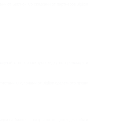
ми от Биглион. Со скидками от партнеров Biglion
получайте персональную скидку по промокоду и
истами. С купонами от Biglion сделать это проще
дки на билеты в театр и на концерты для себя и