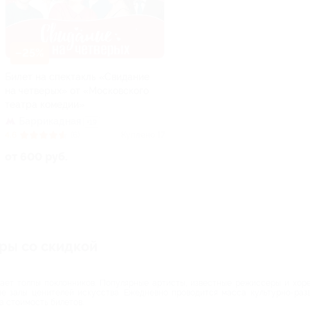
–25%
Билет на спектакль «Свидание
на четверых» от «Московского
театра комедии»
Баррикадная
+19
4.6
(6)
Куплено 17
от 600 руб.
тры со скидкой
кает толпы поклонников. Популярные артисты, известные режиссеры и хор
е залы ценителей искусства. Ежедневно проводится масса культурно-разв
а стоимость билетов.