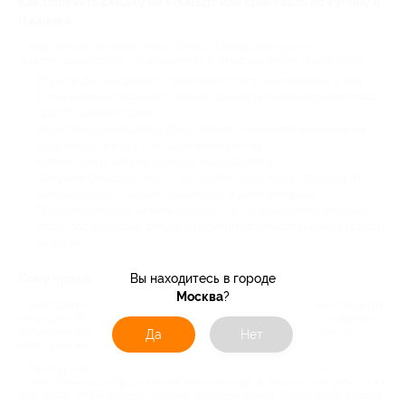
Как получить скидку на концерт или спектакль по купону в
Иванове
Наш сервис устроен очень просто. Сперва вам нужно
зарегистрироваться – это занимает всего пару минут. После этого:
Изучите данный раздел с билетами в театр, на концерты и шоу.
Если ничего не подходит, не беда: раздел регулярно обновляется,
просто зайдите позже.
Изучите понравившееся предложение – обратите внимание на
дату, место, жанр и описание мероприятия.
Купите купон, выбрав удобный способ оплаты.
Получите qr-код на почту – он придёт сразу после оплаты. Его
можно распечатать или показать на экране телефона.
Предъявите купон на мероприятии – и наслаждайтесь вечером. А
после посещения не забудьте поделиться впечатлениями в отзывах
на акцию.
Вы находитесь в городе
Кому нужны скидки на концерты и спектакли
Москва
?
Благодаря купонам Биглион вы можете посещать театры и концерты
регулярно. И при этом не выходить за рамки бюджета. Это особенно
актуально для семей с детьми, студентов, пенсионеров и тех, кто
Да
Нет
хочет разумно распоряжаться деньгами.
Культурный вечер – это отдых для всех. Он не обязательно
торжественный и официальный: многие ходят в театр после работы и в
выходные, чтобы просто приятно провести время. Также мероприятия