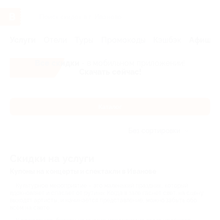
Услуги
Отели
Туры
Промокоды
Кэшбэк
Афиша 
Все скидки
- в мобильном приложении!
Скачать сейчас!
Каталог
Без сортировки
Скидки на услуги
Купоны на концерты и спектакли в Иванове
Культурное мероприятие – это маленький праздник, который
вдохновляет и спасает от рутины. Когда в зале гаснет свет, на сцену
выходят артисты, и начинается представление, можно забыть обо
всём на свете.