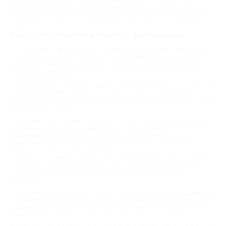
К сожалению, билеты на многие мероприятия стоят недёшево.
Позволить себе спонтанно “выйти в свет” можно не всегда. На этот
случай есть Биглион – мы предлагаем те же билеты, но с хорошими
скидками.
Куда пойти по купонам в Иванове и других городах
Ассортимент мероприятий на нашем сайте регулярно обновляется.
Есть как масштабные постановки, так и камерные представления,
авторские и экспериментальные спектакли. Расскажем про самые
популярные форматы.
Классические спектакли – драмы, комедии, трагедии. Их ставят как
по классикам вроде Чехова и Шекспира, так и по современным
авторам. И проходят спектакли как в ведущих театрах Москвы, так и в
независимых студиях.
Танцевальные и музыкальные шоу – яркие и динамичные события.
Например: фламенко, джазовые концерты, шоу-балеты,
хореографические спектакли. Часто они проходят в необычных
форматах и задействуют спецэффекты.
Концерты – камерные вечера классической музыки, выступления
популярных исполнителей, кавер-групп и оркестров. Живая музыка –
это всегда особенные переживания, которые не получить в
наушниках.
Альтернативные форматы – иммерсивные спектакли, перформансы,
театры без сцены, концерты при свечах и другое. Всё это предлагают
современные творческие пространства, иногда – со скидкой по
купону.