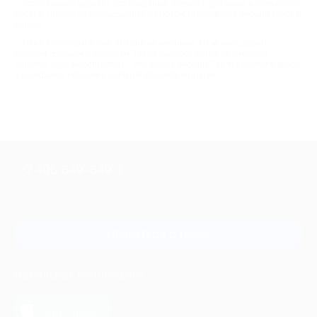
– это отличный вариант для свиданий, отдыха с друзьями и семейного
досуга. Так что не откладывайте на потом: проживайте эмоции здесь и
сейчас.
Плюс купонов и в том, что они не именные. Их можно дарить
близким, друзьям и коллегам. Такой подарок точно запомнится
надолго, ведь мероприятия – это живые эмоции. Так что крутите вверх
и выбирайте классные события для себя и других!
+7 495 649-649-1
Для звонка из Москвы
и регионов России
Связаться с нами
МОБИЛЬНОЕ ПРИЛОЖЕНИЕ
загрузить в
App Store