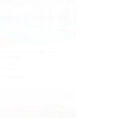
–30%
тдых в «Амакс Курорт ‎Красная Пахра»
 со скидкой
ОСКВА
0
(5)
Куплено 406
т 9 100 руб.