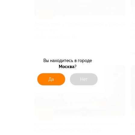
–30%
Аренда дома у Торопацкого озера в усадьбе
А
«Торопаца»
«
ТВЕРСКАЯ ОБЛАСТЬ
Т
Куплено 3
от 6 300 руб.
о
Вы находитесь в городе
Москва
?
Да
Нет
–30%
Проживание с завтраком и развлечениям
О
в сафари-глэмпинге Vazuza Love
з