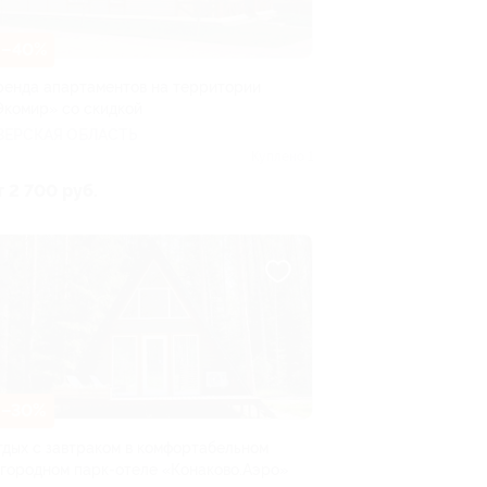
–40%
ренда апартаментов на территории
Экомир» со скидкой
ВЕРСКАЯ ОБЛАСТЬ
Куплено 1
т 2 700 руб.
–30%
тдых с завтраком в комфортабельном
агородном парк-отеле «Конаково.Аэро»