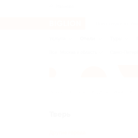
Иваново
Услуги
Отели
Туры
Все
Москва и область
Санкт-Петерб
Главная
Отели
Другие города
Т
Тверь
Другие города