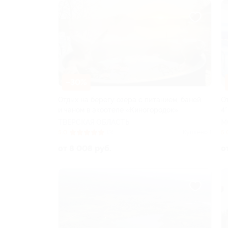
–30%
Отдых на берегу озера с питанием, баней
О
и чаном в экоотеле «Киногородок»
4*
ТВЕРСКАЯ ОБЛАСТЬ
М
5.0
(3)
Куплено 1
5.
от 8 008 руб.
о