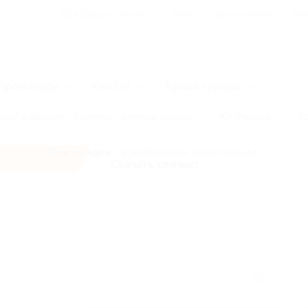
Для Вашего бизнеса
Блог
Франчайзинг
Воп
Промокоды
Кэшбэк
Афиша города
ург и область
Карелия
Золотое кольцо
Юг России
К
Все скидки
- в мобильном приложении!
Скачать сейчас!
верь