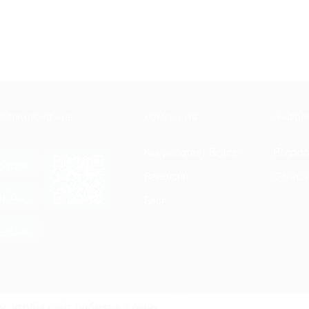
Е ПРИЛОЖЕНИЕ
КОМПАНИЯ
ИНФОР
Как работает Biglion
Вопрос
ть в
Store
Вакансии
Отзывы
ть в
le Play
Блог
ть в
allery
Гарантия, поддержка
24 часа и возврат средств
и, чтобы сайт работал лучше.