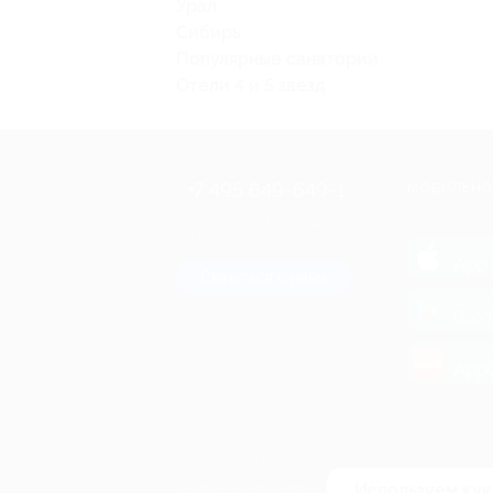
Урал
Сибирь
Популярные санатории
Отели 4 и 5 звезд
+7 495 649-649-1
МОБИЛЬНО
Для звонка из Москвы
и регионов России
загрузи
App 
Связаться с нами
загрузи
Goog
загрузи
AppG
© 2010-2026 BIGLION
Обработка персональных данных
Используем кук