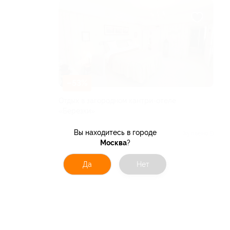
–53%
Отдых в загородном кантри-отеле
«Березки»
ЧУВАШСКАЯ РЕСПУБЛИКА
Вы находитесь в городе
Куплено 9
Москва
?
от 2 585 руб.
Да
Нет