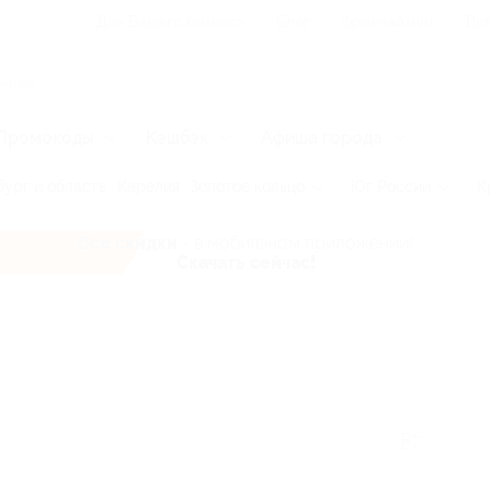
Для Вашего бизнеса
Блог
Франчайзинг
Воп
Промокоды
Кэшбэк
Афиша города
ург и область
Карелия
Золотое кольцо
Юг России
К
Все скидки
- в мобильном приложении!
Скачать сейчас!