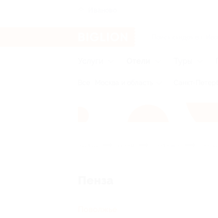
Иваново
Услуги
Отели
Туры
Все
Москва и область
Санкт-Петерб
Главная
Отели
Поволжье
Пенза
Пенза
Поволжье