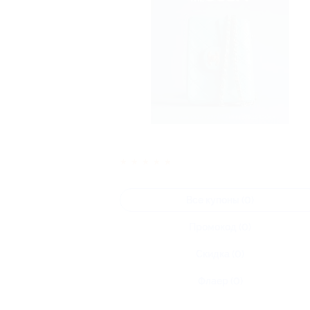
★
★
★
★
★
Все купоны (0)
Промокод (0)
Скидка (0)
Флаер (0)