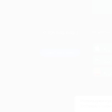
+7 495 649-649-1
МОБИЛЬНО
Для звонка из Москвы
и регионов России
загрузи
App 
Связаться с нами
загрузи
Goog
загрузи
AppG
© 2010-2026 BIGLION
Обработка персональных данных
Используем кук
Пользовательское соглашение
Оставаясь с нам
Публичная оферта