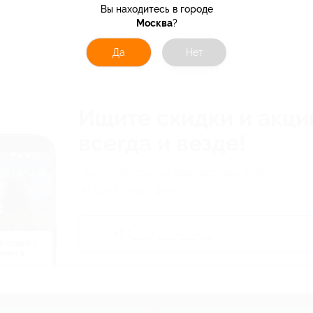
Вы находитесь в городе
Москва
?
Да
Нет
Ищите скидки и акци
всегда и везде!
Получите ссылку для загрузки Biglion
на свой смартфон
й отдых c
нием в
ь