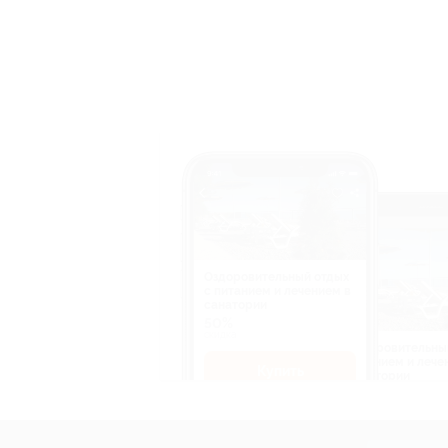
Оздоровительный отдых
c питанием и лечением в
санатории
50%
cкидка
Оздоровительны
питанием и лече
Купить
санатории
50%
cкидка
Купит