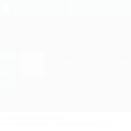
загрузить в
загрузить в
App Store
Google Pla
Е ПРИЛОЖЕНИЕ
КОМПАНИЯ
ИНФОР
Как работает Biglion
Вопрос
ть в
Store
Вакансии
Отзывы
ть в
le Play
Блог
ть в
allery
Гарантия, поддержка
24 часа и возврат средств
и, чтобы сайт работал лучше.
файлов куки.
и, вы соглашаетесь на использование