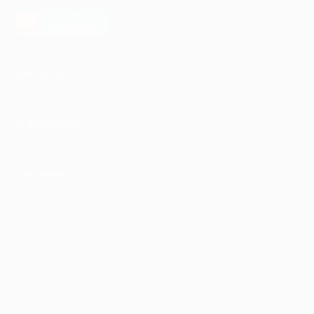
загрузить в
AppGallery
КОМПАНИЯ
ИНФОРМАЦИЯ
ПАРТНЕРАМ
© 2010-2026 BIGLION
Обработка персональных данных
Пользовательское соглашение
Публичная оферта
Гарантия, поддержка