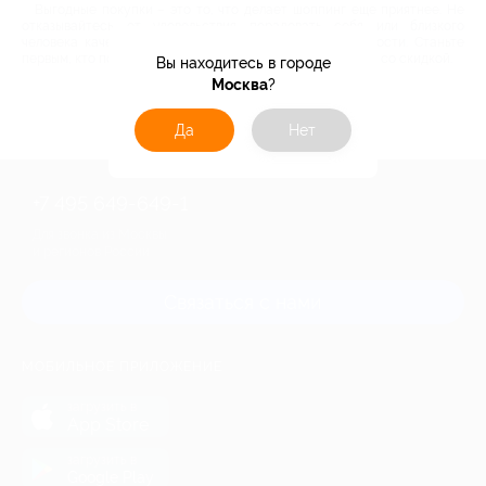
Выгодные покупки – это то, что делает шоппинг еще приятнее. Не
отказывайтесь от удовольствия порадовать себя или близкого
человека качественными товарами по дешевой стоимости. Станьте
первым, кто получит доступ к лучшим товарам по акциям со скидкой.
Вы находитесь в городе
Москва
?
Да
Нет
+7 495 649-649-1
Для звонка из Москвы
и регионов России
Связаться с нами
МОБИЛЬНОЕ ПРИЛОЖЕНИЕ
загрузить в
App Store
загрузить в
Google Play