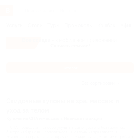
Услуги
Отели
Туры
Промокоды
Кэшбэк
Афиша 
Все скидки
- в мобильном приложении!
Скачать сейчас!
Каталог
Без сортировки
Скидочные купоны на spa, массаж и
уход за телом
Купоны на СПА и массаж в Иванове по акции
СПА-процедуры - способ улучшить самочувствие без таблеток,
быстро набирающий популярность. В салоны направляются и
компании на праздники, и парочки на свидания, и уставшие от работы