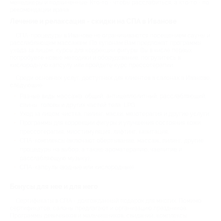
менеджеры и подчиненные. Кто-то - чтобы расслабиться, а кто-то - по
рекомендации врача.
Лечение и релаксация - скидки на СПА в Иванове
СПА-процедуры в Иванове не ограничиваются посещением сауны и
расслабляющим массажем. По купонам Вам предложат программы
ухода за лицом, курсы для коррекции фигуры. Вы в числе первых
попробуете новые методики и оборудование, погрузитесь в
кислородную капсулу или пройдете курс прессотерапии.
Среди основных услуг, доступных для клиентов в салонах в Иванове,
следующие:
Разные виды массажа: общий, антицеллюлитный, расслабляющий,
спины, головы и других частей тела, LPG;
Уход за лицом: чистка, пилинг, маски, мезотерапия и другие услуги;
Программы для коррекции фигуры и улучшения состояния кожи:
прессотерапия, миостимуляция, лифтинг, кавитация;
СПА-комплексы (включают обертывание, массаж, пилинг, другие
процедуры на выбор, а также ароматерапию, чаепитие и
расслабляющую музыку);
СПА-капсулы (водные или кислородные).
Бонусы для нее и для него
Сертификаты в СПА - долгожданный подарок для многих. Помимо
сертификатов, салоны предлагают и организацию праздников.
Программы девичников и мальчишников, свиданий, комплексы