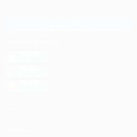
Для звонка из Москвы
и регионов России
Связаться с нами
МОБИЛЬНОЕ ПРИЛОЖЕНИЕ
загрузить в
App Store
загрузить в
Google Play
загрузить в
AppGallery
КОМПАНИЯ
ИНФОРМАЦИЯ