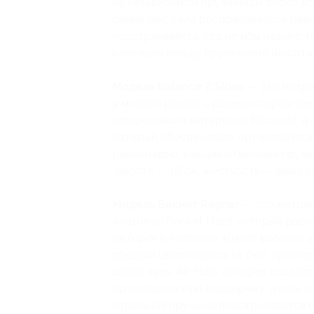
на независимом пружинном блоке, к
спины (вес тела распределяется рав
подстраивается под изгибы нашего т
изоляцию между пружинами) (высота 
Модель Balance 2 Sides
— это матра
у модели разная с разных сторон: вы
специального материала Bicocos), а 
который обеспечивает ортопедическ
равномерно, каждая отдельная пружи
(высота — 19 см, жесткость — выше 
Модель Викинг Ragnar
— это матра
Anatomic Pocket Hard, который рассч
на одного человека. Имеет высокий 
средняя (достигается за счет крепк
слоев пены Air Flow, которая создае
ортопедическую поддержку спины, в
отдельная пружина подстраивается п