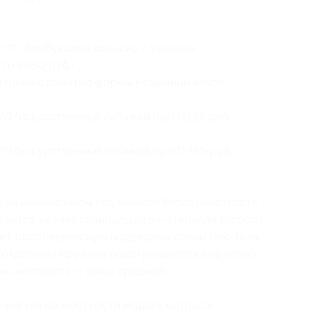
*70 (бамбуковое волокно + съемный
то 6650 руб.)
 (пена с памятью формы + съемный чехол)
70 (искусственный лебяжий пух) (1225 руб.
70 (искусственный лебяжий пух) (1330 руб.
 на независимом пружинном блоке (жесткость
гается за счет специального материала Bicocos
ает ортопедическую поддержку спины (вес тела
 отдельная пружина подстраивается под изгибы
м, жесткость — выше средней).
-мягкая по жесткости модель матраса