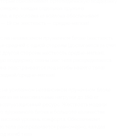
оторый обеспечивает ортопедическую поддержку
номерно, каждая отдельная пружина
ела, а прослойка из войлока обеспечивает
— 19 см, жесткость — средне-мягкая).
с на независимом пружинном блоке (жесткость
ше средней с одной стороны (достигается за счет
с другой стороны жесткость средне-мягкая),
ую поддержку спины (вес тела распределяется
на подстраивается под изгибы нашего тела)
средней/средне-мягкая).
с на усиленном независимом пружинном блоке
итан на максимальные нагрузки до 150 кг
эксплуатационный ресурс. Жесткость модели
ого пружинного блока и большого количества
т высокий уровень комфорта. Обеспечивает
ес тела распределяется равномерно, каждая
од изгиб тела.