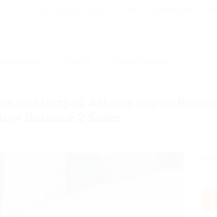
Для Вашего бизнеса
Блог
Франчайзинг
Воп
Промокоды
Кэшбэк
Афиша города
Товары для дома
а или матрас Askona серии Викинг
 или Balance 2 Sides
от 
Экон