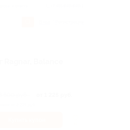
росы и ответы
+7 495 649-649-1
Вход
/
Регистрация
 Ragnar, Balance
3 500 руб.
от 1 225 руб.
омия от 2 275 руб.
Купить купон
61