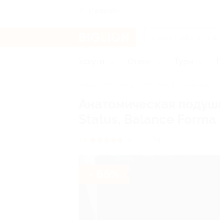
Иваново
Услуги
Отели
Туры
Главная
Услуги
Товары по купонам
Анатомическая подушк
Status, Balance Forma
РФ
5.0
(3)
- 65%